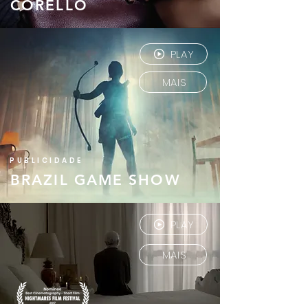
CORELLO
PLAY
MAIS
PUBLICIDADE
BRAZIL GAME SHOW
PLAY
MAIS