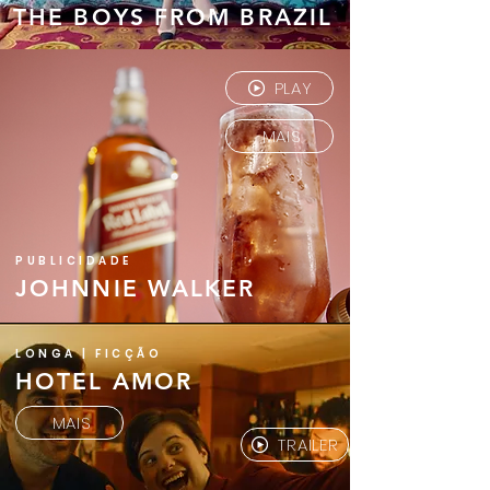
THE BOYS FROM BRAZIL
PLAY
MAIS
PUBLICIDADE
JOHNNIE WALKER
LONGA | FICÇÃO
HOTEL AMOR
MAIS
TRAILER